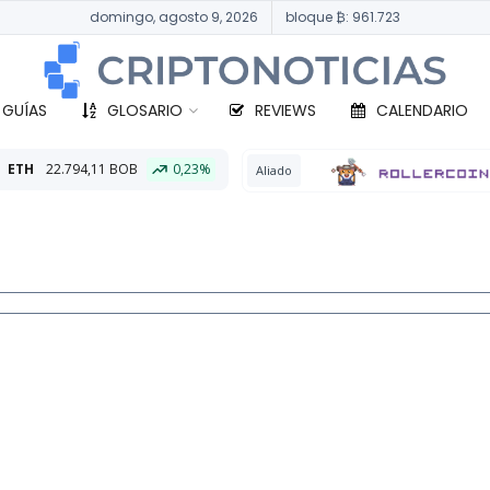
domingo, agosto 9, 2026
bloque ₿: 961.723
 GUÍAS
GLOSARIO
REVIEWS
CALENDARIO
OB
0,23%
BT
Aliado