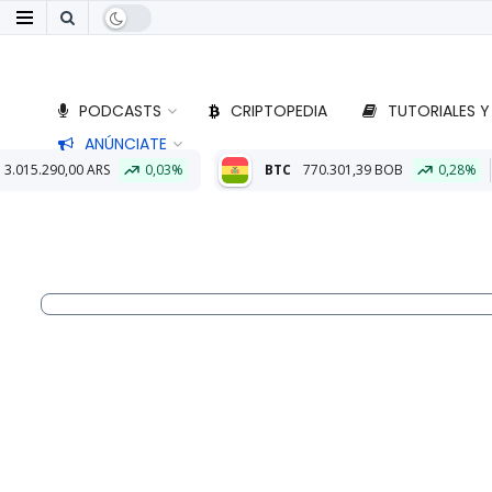
PODCASTS
CRIPTOPEDIA
TUTORIALES Y
ANÚNCIATE
0,03%
BTC
770.301,39 BOB
0,28%
ETH
22.794,11 B