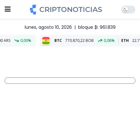
lunes, agosto 10, 2026
|
bloque ₿: 961.839
0%
BTC
770.870,22 BOB
0,08%
ETH
22.775,60 BOB