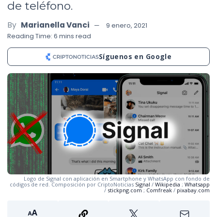
de teléfono.
By
Marianella Vanci
9 enero, 2021
Reading Time: 6 mins read
Síguenos en Google
Logo de Signal con aplicación en Smartphone y WhatsApp con fondo de
códigos de red. Composición por CriptoNoticias
Signal
/
Wikipedia
;
Whatsapp
/
stickpng.com
;
Comfreak
/
pixabay.com