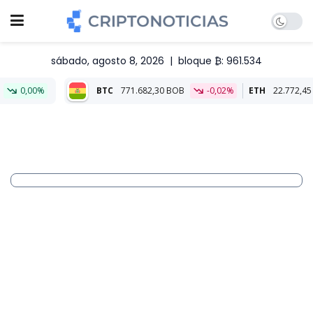
sábado, agosto 8, 2026
|
bloque ₿: 961.534
BTC
771.682,30 BOB
-0,02%
ETH
22.772,45 BOB
-0,14%