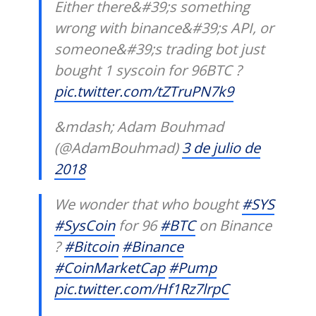
Either there&#39;s something
wrong with binance&#39;s API, or
someone&#39;s trading bot just
bought 1 syscoin for 96BTC ?
pic.twitter.com/tZTruPN7k9
&mdash; Adam Bouhmad
(@AdamBouhmad)
3 de julio de
2018
We wonder that who bought
#SYS
#SysCoin
for 96
#BTC
on Binance
?
#Bitcoin
#Binance
#CoinMarketCap
#Pump
pic.twitter.com/Hf1Rz7lrpC