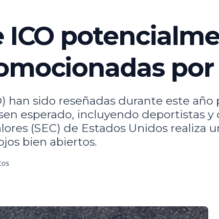
e ICO potencialm
romocionadas por
O) han sido reseñadas durante este año 
en esperado, incluyendo deportistas y c
alores (SEC) de Estados Unidos realiza u
jos bien abiertos.
tos