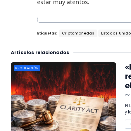
estar muy atentos.
Etiquetas:
Criptomonedas
Estados Unid
Artículos
relacionados
«
REGULACIÓN
r
e
Por
El 
y l