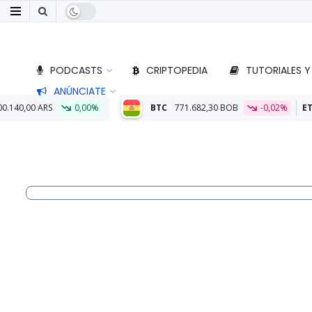
PODCASTS
CRIPTOPEDIA
TUTORIALES Y
ANÚNCIATE
%
BTC
771.682,30 BOB
-0,02%
ETH
22.772,45 BOB