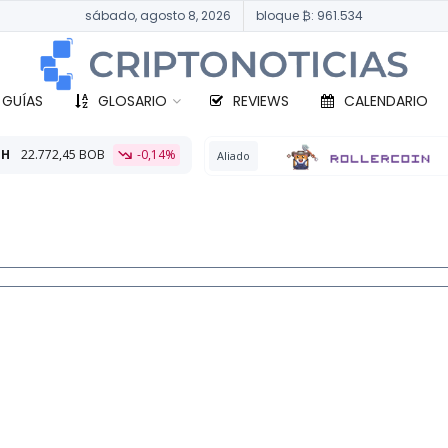
sábado, agosto 8, 2026
bloque ₿: 961.534
 GUÍAS
GLOSARIO
REVIEWS
CALENDARIO
-0,14%
BTC
331
Aliado