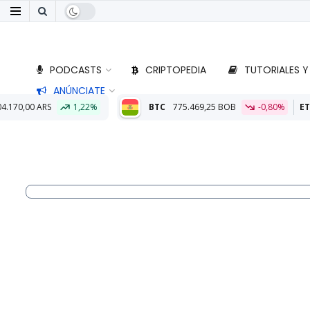
PODCASTS
CRIPTOPEDIA
TUTORIALES Y
ANÚNCIATE
BTC
775.469,25 BOB
-0,80%
ETH
22.882,77 BOB
-0