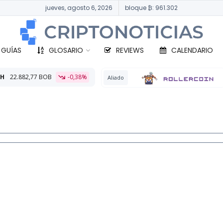
jueves, agosto 6, 2026
bloque ₿: 961.302
 GUÍAS
GLOSARIO
REVIEWS
CALENDARIO
,38%
BTC
329.6
Aliado