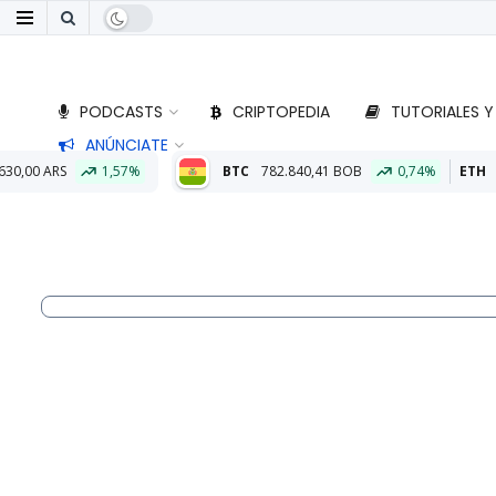
PODCASTS
CRIPTOPEDIA
TUTORIALES Y
ANÚNCIATE
BTC
782.840,41 BOB
0,74%
ETH
23.093,80 BOB
2,