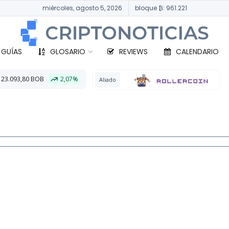
miércoles, agosto 5, 2026
bloque ₿: 961.221
 GUÍAS
GLOSARIO
REVIEWS
CALENDARIO
07%
BTC
332.158
Aliado