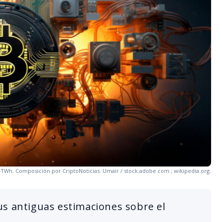
TWh. Composición por CriptoNoticias. Umair / stock.adobe.com ; wikipedia.org.
us antiguas estimaciones sobre el