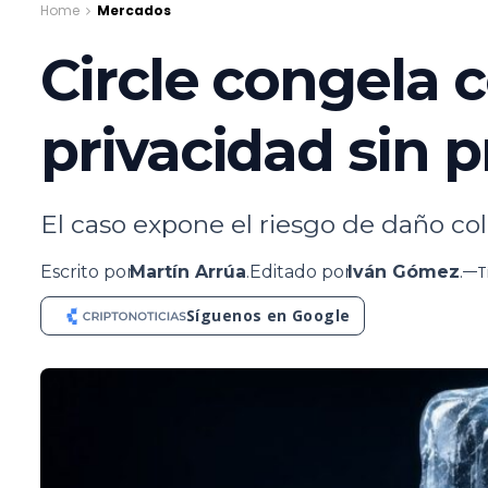
Home
Mercados
Circle congela 
privacidad sin p
El caso expone el riesgo de daño col
Escrito por
Martín Arrúa
.
Editado por
Iván Gómez
.
T
Síguenos en Google