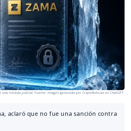
e una medida judicial. Fuente: Imagen generada por CriptoNoticias en ChatGPT.
a, aclaró que no fue una sanción contra