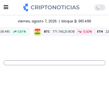
viernes, agosto 7, 2026
|
bloque ₿: 961.496
,81%
BTC
771.760,25 BOB
-0,42%
ETH
22.789,33 BOB