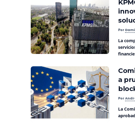
KPMG
inno
solu
Por
Dami
La comp
servicio
financie
Comi
a pr
bloc
Por
Andr
La Comi
aprobado