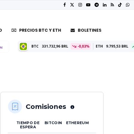
O
PRECIOS BTC Y ETH
BOLETINES
BTC
331.732,96 BRL
-0,03%
ETH
9.795,53 BRL
0,11%
Comisiones
TIEMPO DE
BITCOIN
ETHEREUM
ESPERA