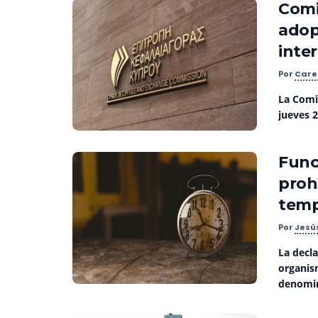
Comi
adop
inte
Por
Care
La Comi
jueves 2
Func
prohi
temp
Por
Jesú
La decl
organis
denomin