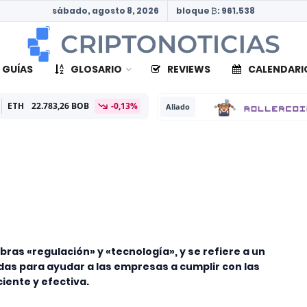
sábado, agosto 8, 2026
bloque ₿: 961.538
 GUÍAS
GLOSARIO
REVIEWS
CALENDARI
.783,26 BOB
-0,13%
Aliado
ras «regulación» y «tecnología», y se refiere a un
das para ayudar a las empresas a cumplir con las
iente y efectiva.