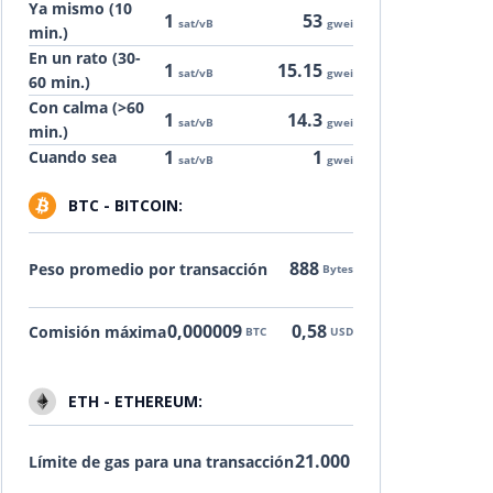
Ya mismo (10
1
53
sat/vB
gwei
min.)
En un rato (30-
1
15.15
sat/vB
gwei
60 min.)
Con calma (>60
1
14.3
sat/vB
gwei
min.)
1
1
Cuando sea
sat/vB
gwei
BTC - BITCOIN:
888
Peso promedio por transacción
Bytes
0,000009
0,58
Comisión máxima
BTC
USD
ETH - ETHEREUM:
21.000
Límite de gas para una transacción