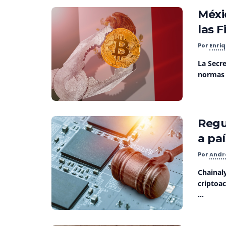
Méxi
las 
Por
Enri
La Secr
normas 
Regu
a pa
Por
Andr
Chainaly
criptoac
...