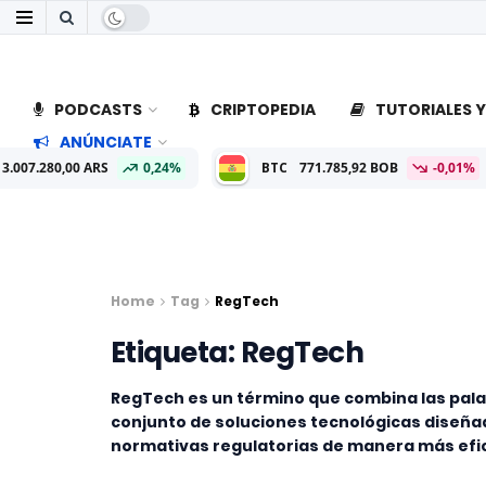
PODCASTS
CRIPTOPEDIA
TUTORIALES Y
ANÚNCIATE
,00 ARS
0,24%
BTC
771.785,92 BOB
-0,01%
ETH
22
Home
Tag
RegTech
Etiqueta:
RegTech
RegTech es un término que combina las palab
conjunto de soluciones tecnológicas diseña
normativas regulatorias de manera más efic