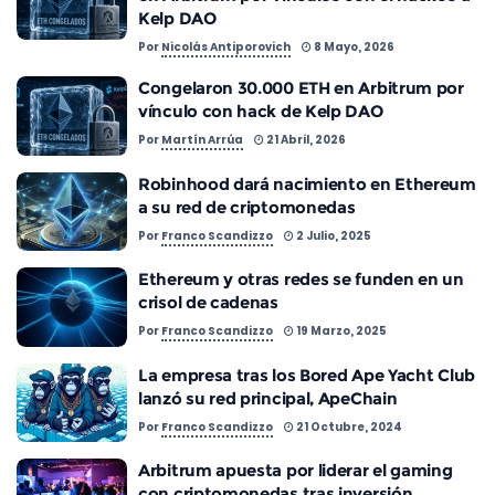
Kelp DAO
Por
Nicolás Antiporovich
8 Mayo, 2026
Congelaron 30.000 ETH en Arbitrum por
vínculo con hack de Kelp DAO
Por
Martín Arrúa
21 Abril, 2026
Robinhood dará nacimiento en Ethereum
a su red de criptomonedas
Por
Franco Scandizzo
2 Julio, 2025
Ethereum y otras redes se funden en un
crisol de cadenas
Por
Franco Scandizzo
19 Marzo, 2025
La empresa tras los Bored Ape Yacht Club
lanzó su red principal, ApeChain
Por
Franco Scandizzo
21 Octubre, 2024
Arbitrum apuesta por liderar el gaming
con criptomonedas tras inversión