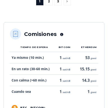
1
2
3
Comisiones
TIEMPO DE ESPERA
BITCOIN
ETHEREUM
1
53
Ya mismo (10 min.)
sat/vB
gwei
1
15.15
En un rato (30-60 min.)
sat/vB
gwei
1
14.3
Con calma (>60 min.)
sat/vB
gwei
1
1
Cuando sea
sat/vB
gwei
BTC - BITCOIN: