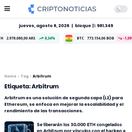
jueves, agosto 6, 2026
|
bloque ₿: 961.349
.978.080,00 ARS
0,34%
BTC
773.154,06 BOB
-1,09%
Home
Tag
Arbitrum
Etiqueta:
Arbitrum
Arbitrum es una solución de segunda capa (L2) para
Ethereum, se enfoca en mejorar la escalabilidad y el
rendimiento de las transacciones.
Se liberarán los 30.000 ETH congelados
en Arbitrum por vínculos con el hackeo a