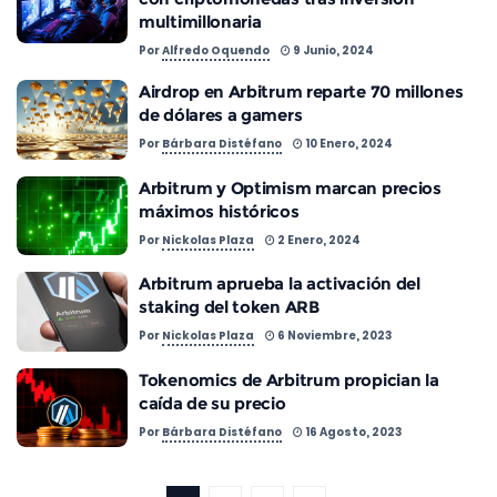
multimillonaria
Por
Alfredo Oquendo
9 Junio, 2024
Airdrop en Arbitrum reparte 70 millones
de dólares a gamers
Por
Bárbara Distéfano
10 Enero, 2024
Arbitrum y Optimism marcan precios
máximos históricos
Por
Nickolas Plaza
2 Enero, 2024
Arbitrum aprueba la activación del
staking del token ARB
Por
Nickolas Plaza
6 Noviembre, 2023
Tokenomics de Arbitrum propician la
caída de su precio
Por
Bárbara Distéfano
16 Agosto, 2023