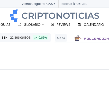
viernes, agosto 7, 2026
bloque ₿: 961.382
 GUÍAS
GLOSARIO
REVIEWS
CALENDARIO
B
0,65%
BTC
Aliado