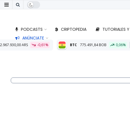
PODCASTS
CRIPTOPEDIA
TUTORIALES Y
ANÚNCIATE
-0,61%
BTC
775.491,84 BOB
0,06%
ETH
22.806,06 BO