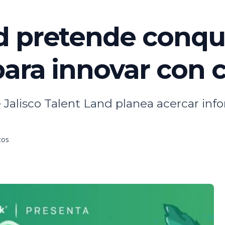
d pretende conqui
para innovar con
 Jalisco Talent Land planea acercar in
tos