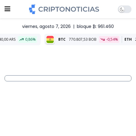
viernes, agosto 7, 2026
|
bloque ₿: 961.460
0,86%
BTC
770.807,53 BOB
-0,54%
ETH
22.772,80 B