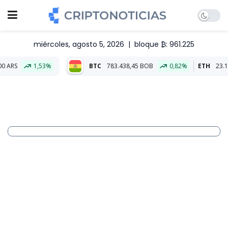
miércoles, agosto 5, 2026
|
bloque ₿: 961.225
,53%
BTC
783.438,45 BOB
0,82%
ETH
23.154,25 BOB