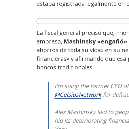
estaba registrada legalmente en e
La fiscal general precisó que, mie
empresa,
Mashinsky «engañó» a
ahorros de toda su vida» en su n
financieras» y afirmando que esa
bancos tradicionales.
I'm suing the former CEO of
@CelsiusNetwork
for defrau
Alex Mashinsky lied to people
hid its deteriorating financi