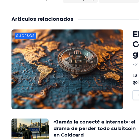
Artículos
relacionados
E
SUCESOS
C
g
Por
La 
gol
«Jamás la conecté a internet»: el
drama de perder todo su bitcoin
en Coldcard