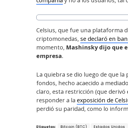
compañía
y no a los usuarios, tal
Celsius, que fue una plataforma d
criptomonedas,
se declaró en ban
momento,
Mashinsky dijo que e
empresa
.
La quiebra se dio luego de que la
fondos, hecho acaecido a mediado
claro, esta restricción (que deriv
responder a la
exposición de Cels
perdió su paridad, como lo infor
Etiquetas:
Bitcoin (BTC)
Estados Unidos