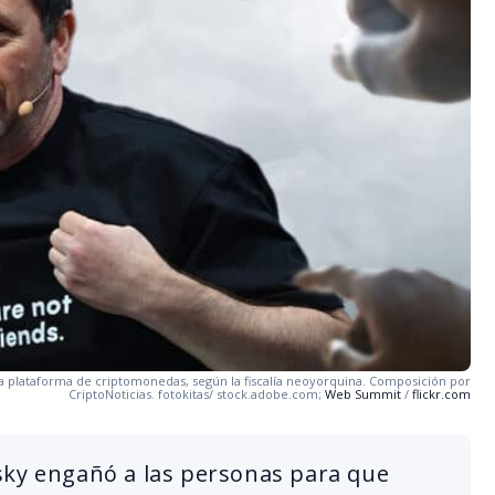
esa plataforma de criptomonedas, según la fiscalía neoyorquina. Composición por
CriptoNoticias. fotokitas/ stock.adobe.com;
Web Summit
/
flickr.com
sky engañó a las personas para que