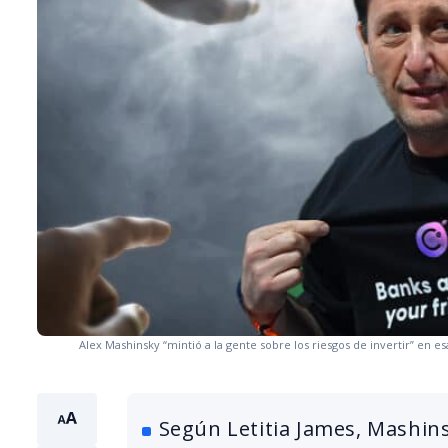
Alex Mashinsky “mintió a la gente sobre los riesgos de invertir” en 
Según Letitia James, Mashin