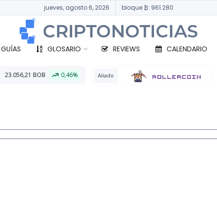
jueves, agosto 6, 2026
bloque ₿: 961.280
 GUÍAS
GLOSARIO
REVIEWS
CALENDARIO
0,46%
BTC
332
Aliado