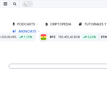
PODCASTS
CRIPTOPEDIA
TUTORIALES Y
ANÚNCIATE
15%
BTC
783.455,42 BOB
0,23%
ETH
23.056,21 BOB