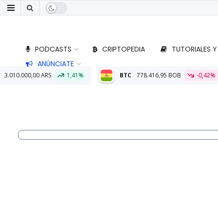
PODCASTS
CRIPTOPEDIA
TUTORIALES Y
ANÚNCIATE
1,41%
BTC
778.416,95 BOB
-0,42%
ETH
22.865,22