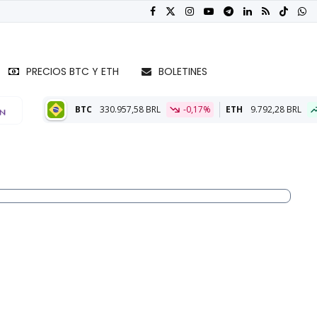
PRECIOS BTC Y ETH
BOLETINES
BTC
330.957,58 BRL
-0,17%
ETH
9.792,28 BRL
0,40%