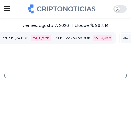
viernes, agosto 7, 2026
|
bloque ₿: 961.514
 BOB
-0,52%
ETH
22.750,56 BOB
-0,06%
Aliado