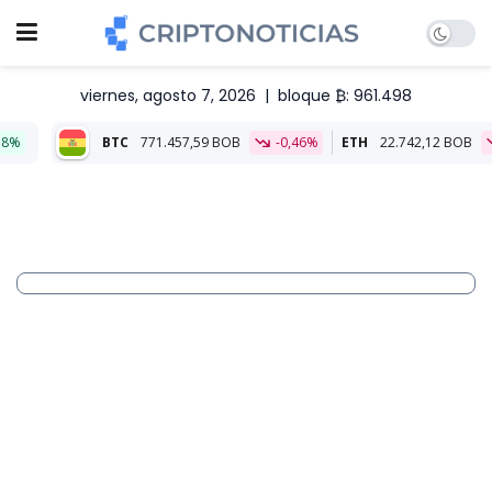
viernes, agosto 7, 2026
|
bloque ₿: 961.498
C
771.457,59 BOB
-0,46%
ETH
22.742,12 BOB
-0,10%
Alia