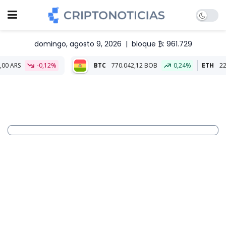
domingo, agosto 9, 2026
|
bloque ₿: 961.729
-0,12%
BTC
770.042,12 BOB
0,24%
ETH
22.762,05 BOB