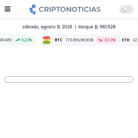
sábado, agosto 8, 2026
|
bloque ₿: 961.628
22%
BTC
770.956,98 BOB
-0,12%
ETH
22.797,44 BOB