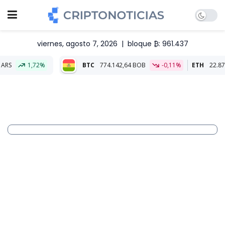
viernes, agosto 7, 2026
|
bloque ₿: 961.437
%
BTC
774.142,64 BOB
-0,11%
ETH
22.874,22 BOB