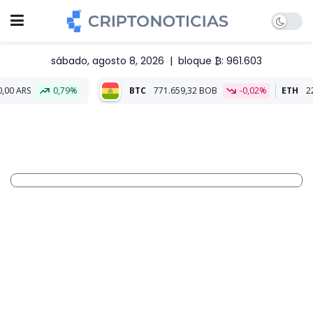
sábado, agosto 8, 2026
|
bloque ₿: 961.603
0,79%
BTC
771.659,32 BOB
-0,02%
ETH
22.821,79 BOB