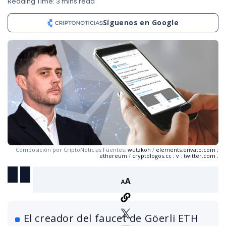
Reading Time: 3 mins read
Síguenos en Google
Composición por CriptoNoticias Fuentes:
wutzkoh
/
elements.envato.com
;
ethereum
/
cryptologos.cc
;
v
;
twitter.com
.
El creador del faucet de Göerli ETH