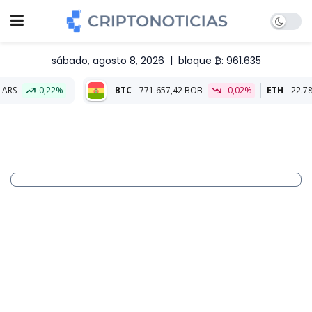
sábado, agosto 8, 2026
|
bloque ₿: 961.635
%
BTC
771.657,42 BOB
-0,02%
ETH
22.789,41 BOB