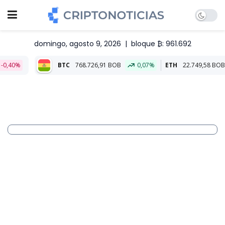
domingo, agosto 9, 2026
|
bloque ₿: 961.692
BTC
768.726,91 BOB
0,07%
ETH
22.749,58 BOB
0,03%
A