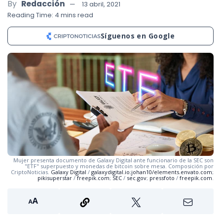
By
Redacción
13 abril, 2021
Reading Time: 4 mins read
Síguenos en Google
Mujer presenta documento de Galaxy Digital ante funcionario de la SEC son
"ETF" superpuesto y monedas de bitcoin sobre mesa. Composición por
CriptoNoticias.
Galaxy Digital
/
galaxydigital.io
;
johan10/elements.envato.com
;
pikisuperstar
/
freepik.com
;
SEC
/
sec.gov
;
pressfoto
/
freepik.com
.