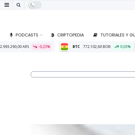
PODCASTS
CRIPTOPEDIA
TUTORIALES Y GU
-0,23%
BTC
772.102,60 BOB
0,03%
ETH
22.781,00