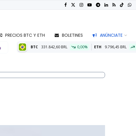
PRECIOS BTC Y ETH
BOLETINES
ANÚNCIATE
BTC
331.842,60 BRL
0,00%
ETH
9.796,45 BRL
0,12%