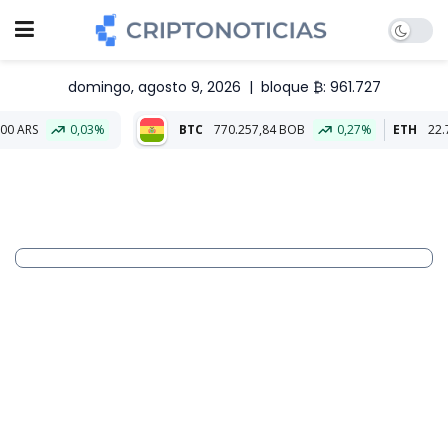
domingo, agosto 9, 2026
|
bloque ₿: 961.727
,03%
BTC
770.257,84 BOB
0,27%
ETH
22.775,04 BOB