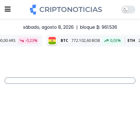
sábado, agosto 8, 2026
|
bloque ₿: 961.536
-0,23%
BTC
772.102,60 BOB
0,03%
ETH
22.781,00 B