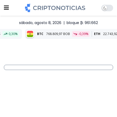
sábado, agosto 8, 2026
|
bloque ₿: 961.662
BTC
768.809,97 BOB
-0,39%
ETH
22.743,92 BOB
-0,