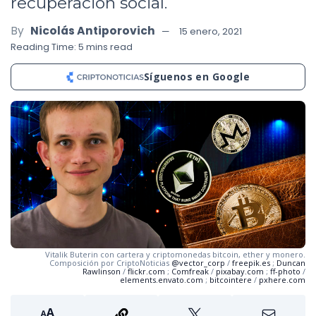
recuperación social.
By
Nicolás Antiporovich
15 enero, 2021
Reading Time: 5 mins read
Síguenos en Google
Vitalik Buterin con cartera y criptomonedas bitcoin, ether y monero.
Composición por CriptoNoticias
@vector_corp
/
freepik.es
;
Duncan
Rawlinson
/
flickr.com
;
Comfreak
/
pixabay.com
;
ff-photo
/
elements.envato.com
;
bitcointere
/
pxhere.com