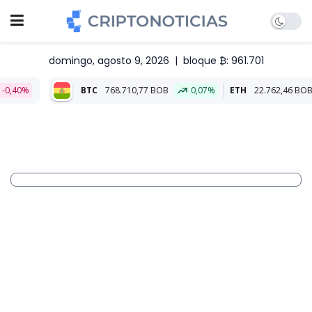
domingo, agosto 9, 2026
|
bloque ₿: 961.701
BTC
768.710,77 BOB
0,07%
ETH
22.762,46 BOB
0,07%