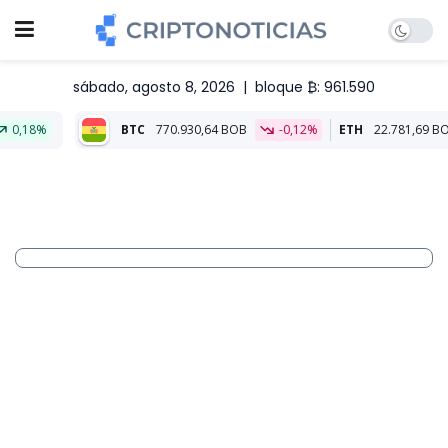
sábado, agosto 8, 2026
|
bloque ₿: 961.590
BTC
770.930,64 BOB
-0,12%
ETH
22.781,69 BOB
-0,14%