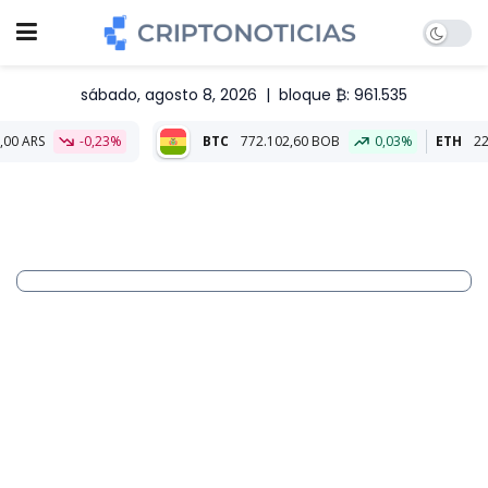
sábado, agosto 8, 2026
|
bloque ₿: 961.535
0,23%
BTC
772.102,60 BOB
0,03%
ETH
22.781,00 BOB