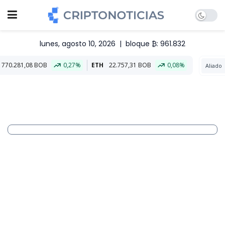
lunes, agosto 10, 2026
|
bloque ₿: 961.832
0,27%
ETH
22.757,31 BOB
0,08%
Aliado