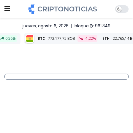
jueves, agosto 6, 2026
|
bloque ₿: 961.349
BTC
772.177,75 BOB
-1,22%
ETH
22.765,14 BOB
-0,46%