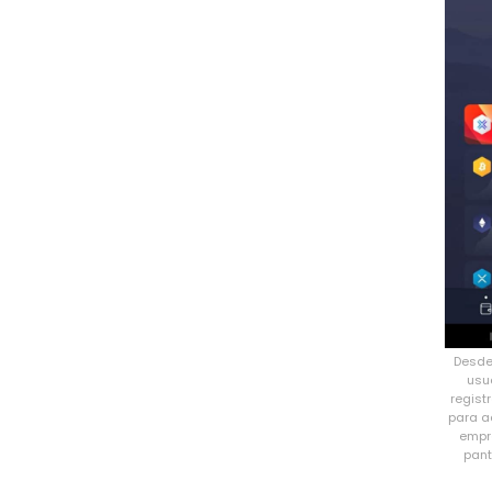
Desde
usu
regist
para a
empr
pant