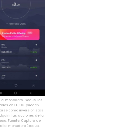
 el monedero Exodus, los
arios en EE. UU. pueden
rarse como inversionistas
dquirir las acciones de la
esa. Fuente: Captura de
alla, monedero Exodus.