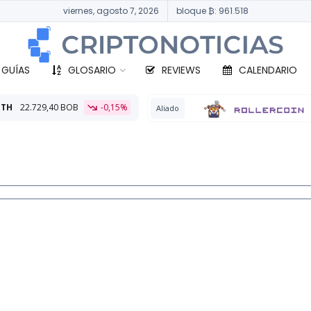
viernes, agosto 7, 2026
bloque ₿: 961.518
 GUÍAS
GLOSARIO
REVIEWS
CALENDARIO
-0,15%
BTC
331
Aliado