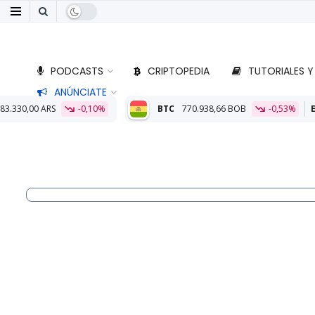
PODCASTS
CRIPTOPEDIA
TUTORIALES Y
ANÚNCIATE
%
BTC
770.938,66 BOB
-0,53%
ETH
22.729,40 BOB