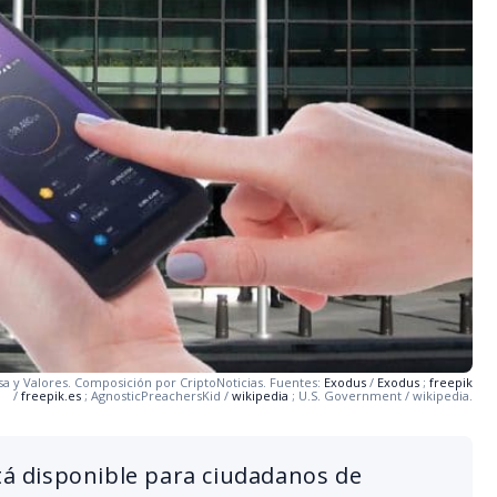
sa y Valores. Composición por CriptoNoticias. Fuentes:
Exodus
/
Exodus
;
freepik
/
freepik.es
;
AgnosticPreachersKid /
wikipedia
;
U.S. Government /
wikipedia.
stá disponible para ciudadanos de