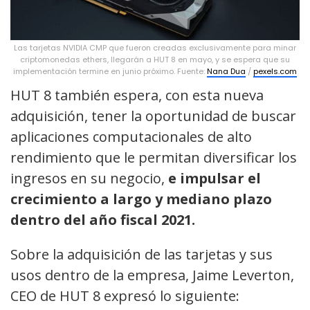
Las tarjetas NVIDIA CMP que fueron creadas exclusivamente para minar
criptomonedas ethers, llegarán a HUT 8 en mayo, y se espera que su
implementación termine en junio próximo. Fuente:
Nana Dua
/
pexels.com
HUT 8 también espera, con esta nueva
adquisición, tener la oportunidad de buscar
aplicaciones computacionales de alto
rendimiento que le permitan diversificar los
ingresos en su negocio,
e impulsar el
crecimiento a largo y mediano plazo
dentro del año fiscal 2021.
Sobre la adquisición de las tarjetas y sus
usos dentro de la empresa, Jaime Leverton,
CEO de HUT 8 expresó lo siguiente: