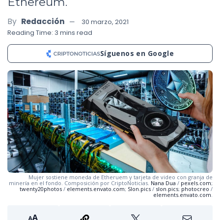
Ethereum.
By
Redacción
30 marzo, 2021
Reading Time: 3 mins read
Síguenos en Google
Mujer sostiene moneda de Etheruem y tarjeta de video con granja de
minería en el fondo. Composición por CriptoNoticias.
Nana Dua
/
pexels.com
;
twenty20photos
/
elements.envato.com
;
Slon.pics
/
slon.pics
;
photocreo
/
elements.envato.com
.