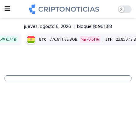
jueves, agosto 6, 2026
|
bloque ₿: 961.318
BTC
776.911,88 BOB
-0,61%
ETH
22.850,43 BOB
0,03