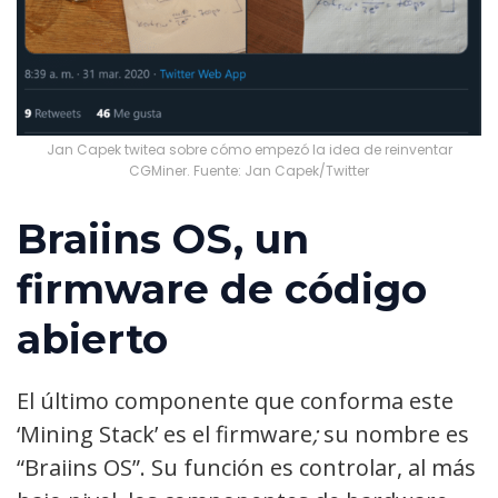
Jan Capek twitea sobre cómo empezó la idea de reinventar
CGMiner. Fuente: Jan Capek/Twitter
Braiins OS, un
firmware de código
abierto
El último componente que conforma este
‘Mining Stack’ es el firmware
;
su nombre es
“Braiins OS”. Su función es controlar, al más