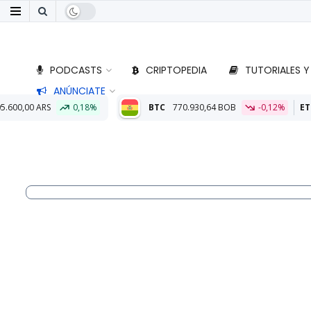
PODCASTS
CRIPTOPEDIA
TUTORIALES Y
ANÚNCIATE
%
BTC
770.930,64 BOB
-0,12%
ETH
22.781,69 BOB