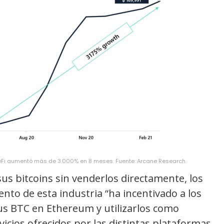
 DeFi aumentó más de 3.000% en 8 meses. Fuente: Arcane Research.
sus bitcoins sin venderlos directamente, los
ento de esta industria “ha incentivado a los
sus BTC en Ethereum y utilizarlos como
icios ofrecidos por las distintas plataformas