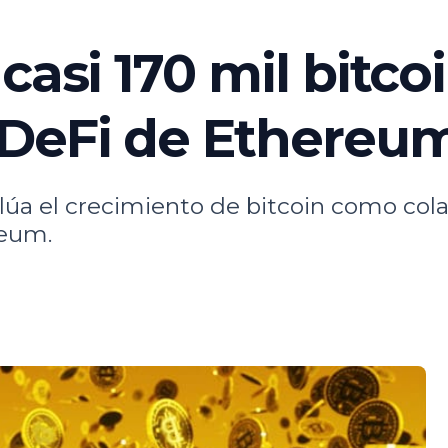
casi 170 mil bitc
 DeFi de Ethereu
a el crecimiento de bitcoin como colat
reum.