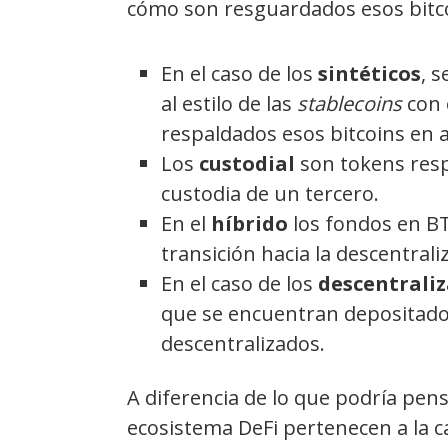
cómo son resguardados esos bitc
En el caso de los
sintéticos
, 
al estilo de las
stablecoins
con 
respaldados esos bitcoins en 
Los
custodial
son tokens res
custodia de un tercero.
En el
híbrido
los fondos en B
transición hacia la descentrali
En el caso de los
descentrali
que se encuentran depositado
descentralizados.
A diferencia de lo que podría pens
ecosistema DeFi pertenecen a la c