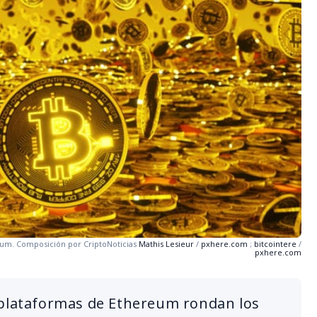
eum. Composición por CriptoNoticias
Mathis Lesieur
/
pxhere.com
;
bitcointere
/
pxhere.com
 plataformas de Ethereum rondan los