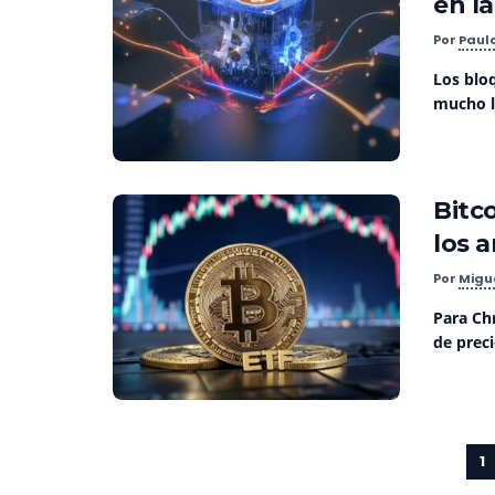
en la
Por
Paul
Los blo
mucho la
Bitco
los 
Por
Migu
Para Chr
de preci
1