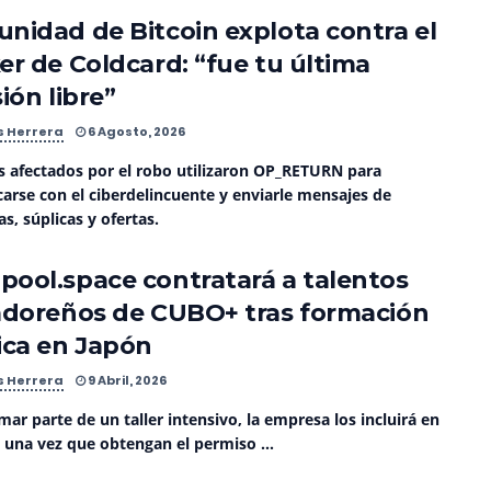
nidad de Bitcoin explota contra el
er de Coldcard: “fue tu última
ión libre”
s Herrera
6 Agosto, 2026
s afectados por el robo utilizaron OP_RETURN para
arse con el ciberdelincuente y enviarle mensajes de
, súplicas y ofertas.
ool.space contratará a talentos
adoreños de CUBO+ tras formación
ica en Japón
s Herrera
9 Abril, 2026
mar parte de un taller intensivo, la empresa los incluirá en
s una vez que obtengan el permiso ...