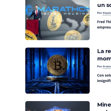
un s
Por
Paul
Fred Th
empresa
La r
mom
Por
Fran
Con sol
insignif
Mine