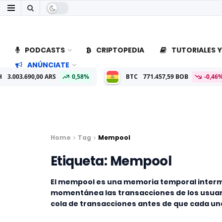
PODCASTS
CRIPTOPEDIA
TUTORIALES Y
ANÚNCIATE
RS
0,58%
BTC
771.457,59 BOB
-0,46%
ETH
22.742
Home
Tag
Mempool
Etiqueta:
Mempool
El mempool es una memoria temporal inter
momentánea las transacciones de los usuari
cola de transacciones antes de que cada una