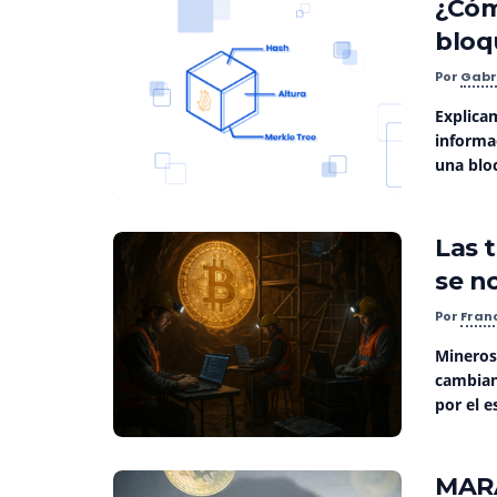
¿Cóm
bloq
Por
Gabr
Explica
informa
una bloc
Las 
se n
Por
Fran
Mineros 
cambian
por el es
MARA