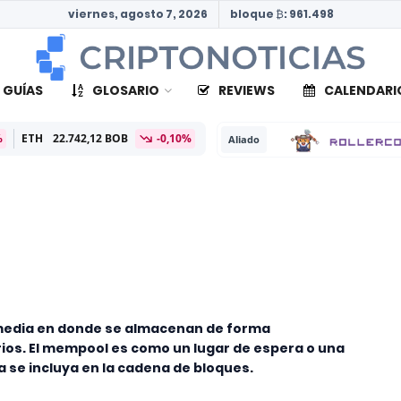
viernes, agosto 7, 2026
bloque ₿: 961.498
 GUÍAS
GLOSARIO
REVIEWS
CALENDARI
,12 BOB
-0,10%
Aliado
media en donde se almacenan de forma
os. El mempool es como un lugar de espera o una
 se incluya en la cadena de bloques.