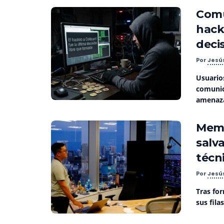
Comu
hack
decis
Por
Jesú
Usuario
comunic
amenazas
Memp
salv
técn
Por
Jesú
Tras for
sus fila