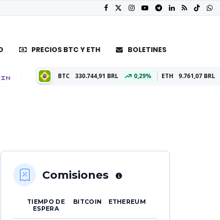
O
PRECIOS BTC Y ETH
BOLETINES
BTC
330.744,91 BRL
0,29%
ETH
9.761,07 BRL
0,32%
Comisiones
TIEMPO DE
BITCOIN
ETHEREUM
ESPERA