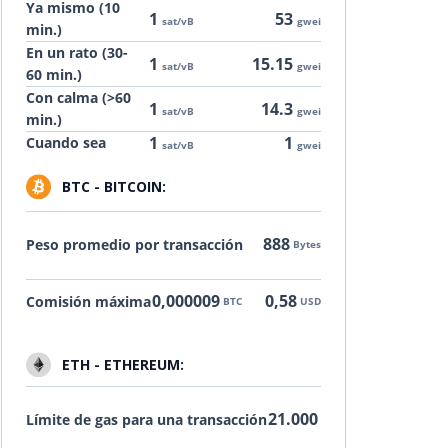
Ya mismo (10
1
53
sat/vB
gwei
min.)
En un rato (30-
1
15.15
sat/vB
gwei
60 min.)
Con calma (>60
1
14.3
sat/vB
gwei
min.)
1
1
Cuando sea
sat/vB
gwei
BTC - BITCOIN:
888
Peso promedio por transacción
Bytes
0,000009
0,58
Comisión máxima
BTC
USD
ETH - ETHEREUM:
21.000
Límite de gas para una transacción