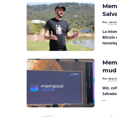
Memp
Salv
Por
Jesú
La inte
Bitcoin 
tecnolog
Memp
muda
Por
Mari
Wiz, co
Salvado
...