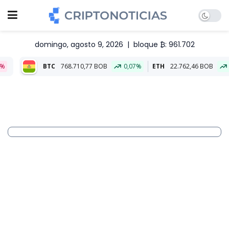
domingo, agosto 9, 2026
|
bloque ₿: 961.702
B
0,07%
ETH
22.762,46 BOB
0,07%
Aliado