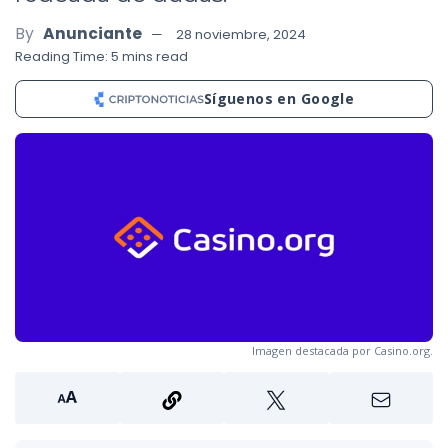
By
Anunciante
28 noviembre, 2024
Reading Time: 5 mins read
Síguenos en Google
Imagen destacada por Casino.org.