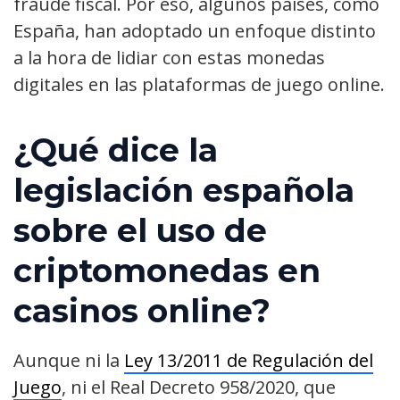
fraude fiscal. Por eso, algunos países, como
España, han adoptado un enfoque distinto
a la hora de lidiar con estas monedas
digitales en las plataformas de juego online.
¿Qué dice la
legislación española
sobre el uso de
criptomonedas en
casinos online?
Aunque ni la
Ley 13/2011 de Regulación del
Juego
, ni el Real Decreto 958/2020, que