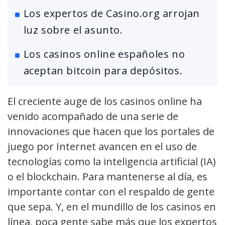
Los expertos de Casino.org arrojan
luz sobre el asunto.
Los casinos online españoles no
aceptan bitcoin para depósitos.
El creciente auge de los casinos online ha
venido acompañado de una serie de
innovaciones que hacen que los portales de
juego por Internet avancen en el uso de
tecnologías como la inteligencia artificial (IA)
o el blockchain. Para mantenerse al día, es
importante contar con el respaldo de gente
que sepa. Y, en el mundillo de los casinos en
línea, poca gente sabe más que los expertos