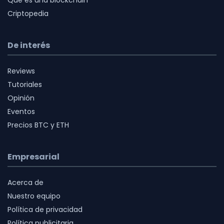
Criptopedia
De interés
Reviews
Tutoriales
Opinión
Eventos
Precios BTC y ETH
Empresarial
Acerca de
Nuestro equipo
Política de privacidad
Política publicitaria