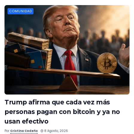
COMUNIDAD
Trump afirma que cada vez más
personas pagan con bitcoin y ya no
usan efectivo
Por
Cristina Cedeño
8 Agosto, 2026