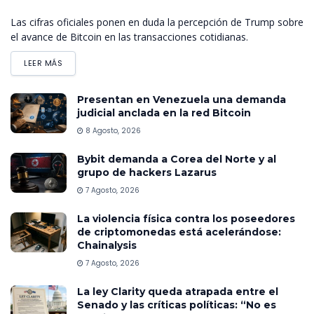
Las cifras oficiales ponen en duda la percepción de Trump sobre
el avance de Bitcoin en las transacciones cotidianas.
LEER MÁS
Presentan en Venezuela una demanda
judicial anclada en la red Bitcoin
8 Agosto, 2026
Bybit demanda a Corea del Norte y al
grupo de hackers Lazarus
7 Agosto, 2026
La violencia física contra los poseedores
de criptomonedas está acelerándose:
Chainalysis
7 Agosto, 2026
La ley Clarity queda atrapada entre el
Senado y las críticas políticas: “No es