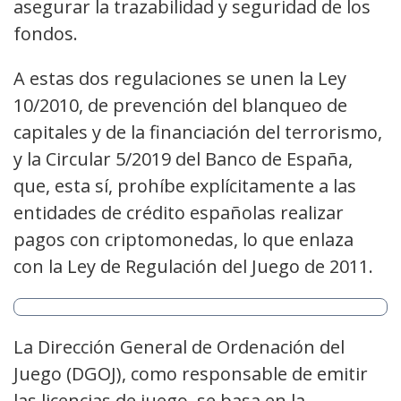
asegurar la trazabilidad y seguridad de los
fondos.
A estas dos regulaciones se unen la Ley
10/2010, de prevención del blanqueo de
capitales y de la financiación del terrorismo,
y la Circular 5/2019 del Banco de España,
que, esta sí, prohíbe explícitamente a las
entidades de crédito españolas realizar
pagos con criptomonedas, lo que enlaza
con la Ley de Regulación del Juego de 2011.
La Dirección General de Ordenación del
Juego (DGOJ), como responsable de emitir
las licencias de juego, se basa en la