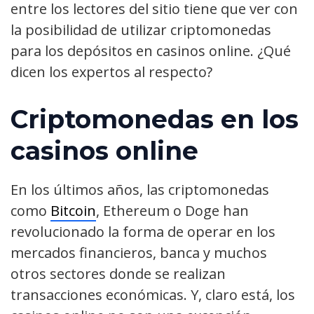
entre los lectores del sitio tiene que ver con
la posibilidad de utilizar criptomonedas
para los depósitos en casinos online. ¿Qué
dicen los expertos al respecto?
Criptomonedas en los
casinos online
En los últimos años, las criptomonedas
como
Bitcoin
, Ethereum o Doge han
revolucionado la forma de operar en los
mercados financieros, banca y muchos
otros sectores donde se realizan
transacciones económicas. Y, claro está, los