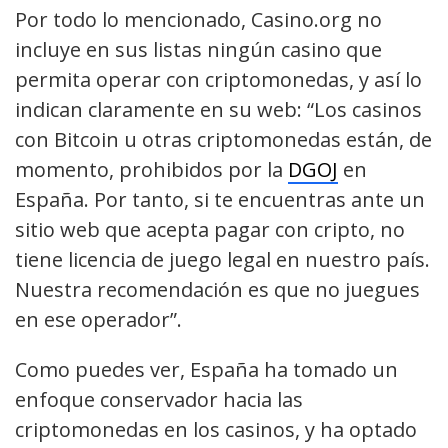
Por todo lo mencionado, Casino.org no
incluye en sus listas ningún casino que
permita operar con criptomonedas, y así lo
indican claramente en su web: “Los casinos
con Bitcoin u otras criptomonedas están, de
momento, prohibidos por la
DGOJ
en
España. Por tanto, si te encuentras ante un
sitio web que acepta pagar con cripto, no
tiene licencia de juego legal en nuestro país.
Nuestra recomendación es que no juegues
en ese operador”.
Como puedes ver, España ha tomado un
enfoque conservador hacia las
criptomonedas en los casinos, y ha optado