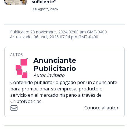
suficiente”
6 Agosto, 2026
Publicado: 28 noviembre, 2024 02:00 am GMT-0400
Actualizado: 06 abril, 2025 07:04 pm GMT-0400
AUTOR
Anunciante
Publicitario
Autor Invitado
Contenido publicitario pagado por un anunciante
para promocionar su empresa, producto o
servicio en el mercado hispano a través de
CriptoNoticias.
Conoce al autor