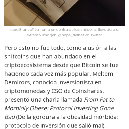
¿Libro Blanco? La ironía en contra de las shitcoins, llevada a un
extremo. Imagen: @hope_freiheit en Twitter.
Pero esto no fue todo, como alusión a las
shitcoins que han abundado en el
criptoecosistema desde que Bitcoin se fue
haciendo cada vez más popular, Meltem
Demirors, conocida inversionista en
criptomonedas y CSO de Coinshares,
presentó una charla llamada
From Fat to
Morbidly Obese: Protocol Investing Gone
Bad
(De la gordura a la obesidad mórbida:
protocolo de inversión que salió mal).