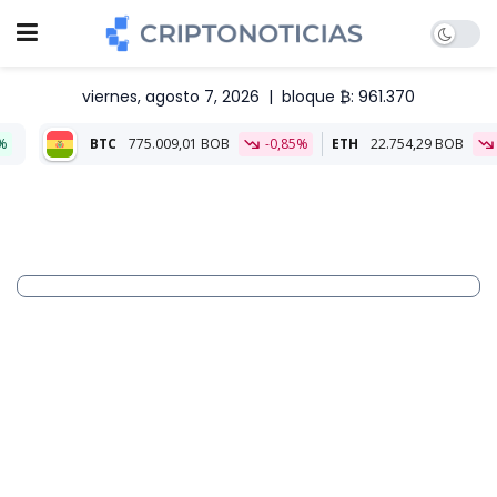
viernes, agosto 7, 2026
|
bloque ₿: 961.370
-0,85%
ETH
22.754,29 BOB
-0,46%
Aliado