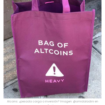
Alcoins: ¿pesada carga o inversión? Imagen: @omidaladini en