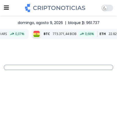
domingo, agosto 9, 2026
|
bloque ₿: 961.737
%
BTC
773.371,44 BOB
0,68%
ETH
22.826,30 BOB