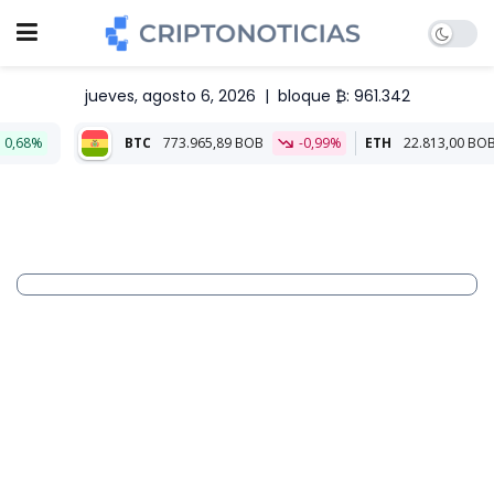
jueves, agosto 6, 2026
|
bloque ₿: 961.342
BTC
773.965,89 BOB
-0,99%
ETH
22.813,00 BOB
-0,31%