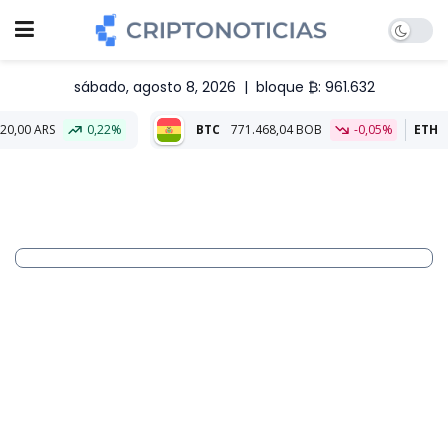
sábado, agosto 8, 2026
|
bloque ₿: 961.632
0,22%
BTC
771.468,04 BOB
-0,05%
ETH
22.806,82 B