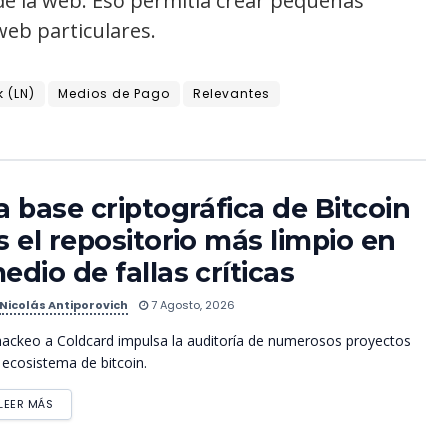
e la web. Eso permitía crear pequeñas
web particulares.
 (LN)
Medios de Pago
Relevantes
a base criptográfica de Bitcoin
s el repositorio más limpio en
edio de fallas críticas
Nicolás Antiporovich
7 Agosto, 2026
hackeo a Coldcard impulsa la auditoría de numerosos proyectos
 ecosistema de bitcoin.
LEER MÁS