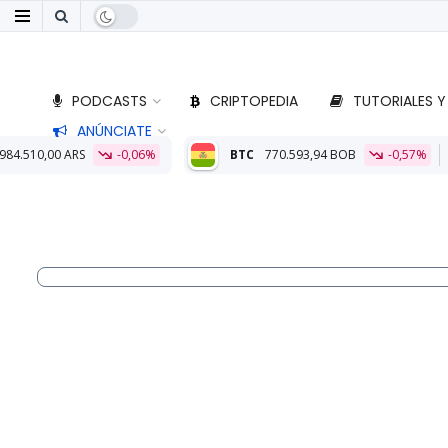
PODCASTS
CRIPTOPEDIA
TUTORIALES Y
ANÚNCIATE
0,06%
BTC
770.593,94 BOB
-0,57%
ETH
22.750,87 BOB