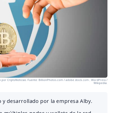
 por CriptoNoticias. Fuente: BillionPhotos.com / adobe.stock.com ; WordPress /
Wikipedia.
o y desarrollado por la empresa Alby.