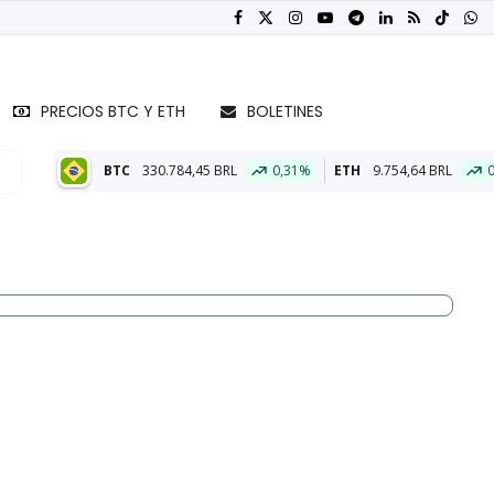
PRECIOS BTC Y ETH
BOLETINES
330.784,45 BRL
0,31%
ETH
9.754,64 BRL
0,25%
BT