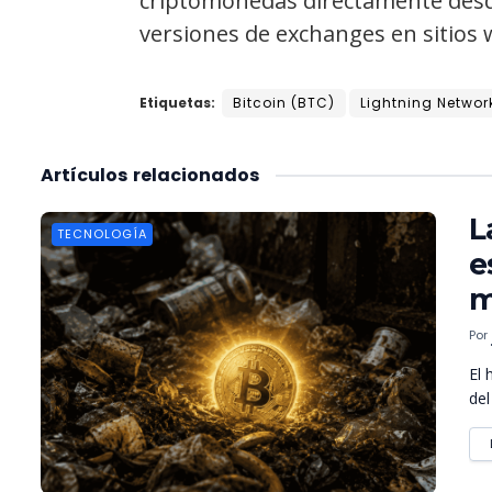
criptomonedas directamente desd
versiones de exchanges en sitios 
Etiquetas:
Bitcoin (BTC)
Lightning Network
Artículos
relacionados
L
TECNOLOGÍA
e
m
Por
El 
del