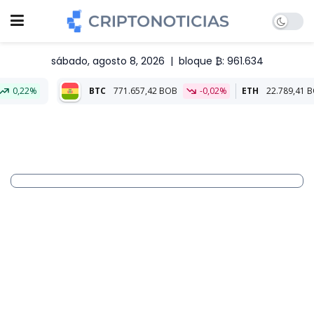
sábado, agosto 8, 2026
|
bloque ₿: 961.634
BTC
771.657,42 BOB
-0,02%
ETH
22.789,41 BOB
-0,11%