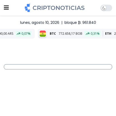
lunes, agosto 10, 2026
|
bloque ₿: 961.840
0,07%
BTC
772.658,17 BOB
0,31%
ETH
22.850,88 BO