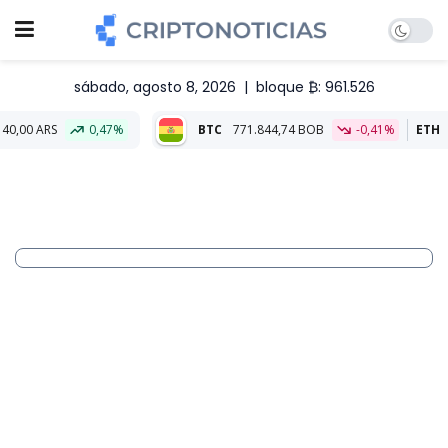
sábado, agosto 8, 2026
|
bloque ₿: 961.526
0,47%
BTC
771.844,74 BOB
-0,41%
ETH
22.792,53 B